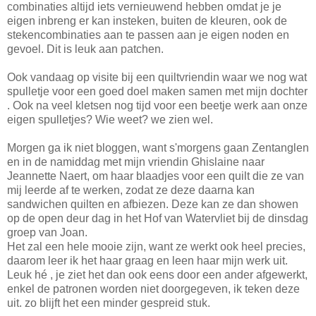
combinaties altijd iets vernieuwend hebben omdat je je
eigen inbreng er kan insteken, buiten de kleuren, ook de
stekencombinaties aan te passen aan je eigen noden en
gevoel. Dit is leuk aan patchen.
Ook vandaag op visite bij een quiltvriendin waar we nog wat
spulletje voor een goed doel maken samen met mijn dochter
. Ook na veel kletsen nog tijd voor een beetje werk aan onze
eigen spulletjes? Wie weet? we zien wel.
Morgen ga ik niet bloggen, want s'morgens gaan Zentanglen
en in de namiddag met mijn vriendin Ghislaine naar
Jeannette Naert, om haar blaadjes voor een quilt die ze van
mij leerde af te werken, zodat ze deze daarna kan
sandwichen quilten en afbiezen. Deze kan ze dan showen
op de open deur dag in het Hof van Watervliet bij de dinsdag
groep van Joan.
Het zal een hele mooie zijn, want ze werkt ook heel precies,
daarom leer ik het haar graag en leen haar mijn werk uit.
Leuk hé , je ziet het dan ook eens door een ander afgewerkt,
enkel de patronen worden niet doorgegeven, ik teken deze
uit. zo blijft het een minder gespreid stuk.